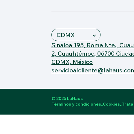
Sinaloa 195, Roma Nte., Cua
2, Cuauhtémoc, 06700 Ciuda
CDMX, México
servicioalcliente@lahaus.co
© 2025 LaHaus
Términos y condiciones
Cookies
Trata
•
•