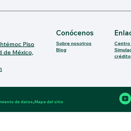
Conócenos
Enla
uhtémoc Piso
Sobre nosotros
Centro
Blog
Simula
d de México,
crédito
m
miento de datos
Mapa del sitio
•