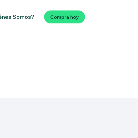
énes Somos?
Compra hoy
.